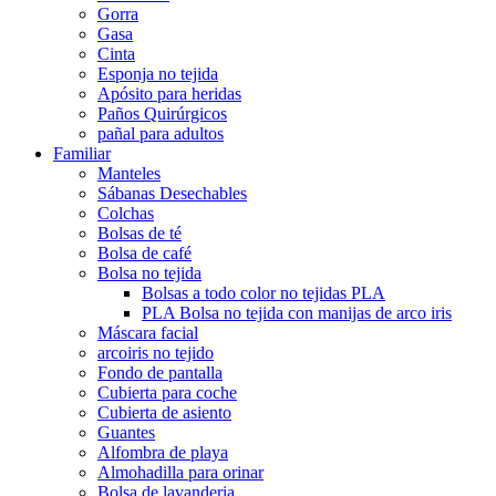
Gorra
Gasa
Cinta
Esponja no tejida
Apósito para heridas
Paños Quirúrgicos
pañal para adultos
Familiar
Manteles
Sábanas Desechables
Colchas
Bolsas de té
Bolsa de café
Bolsa no tejida
Bolsas a todo color no tejidas PLA
PLA Bolsa no tejida con manijas de arco iris
Máscara facial
arcoiris no tejido
Fondo de pantalla
Cubierta para coche
Cubierta de asiento
Guantes
Alfombra de playa
Almohadilla para orinar
Bolsa de lavanderia