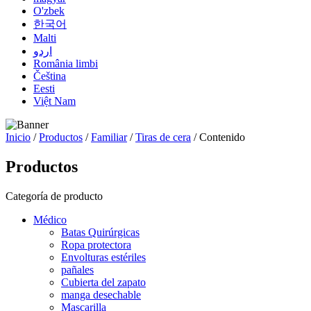
O'zbek
한국어
Malti
اردو
România limbi
Čeština
Eesti
Việt Nam
Inicio
/
Productos
/
Familiar
/
Tiras de cera
/ Contenido
Productos
Categoría de producto
Médico
Batas Quirúrgicas
Ropa protectora
Envolturas estériles
pañales
Cubierta del zapato
manga desechable
Mascarilla