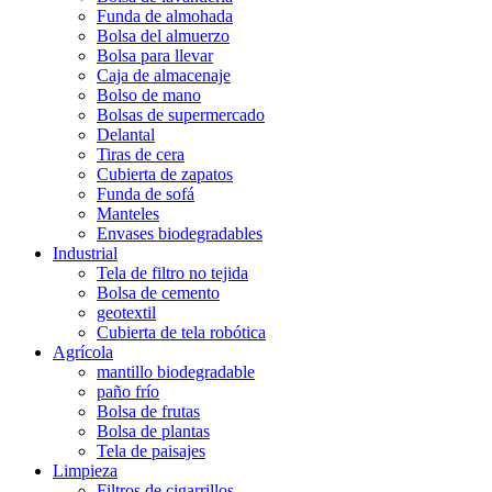
Funda de almohada
Bolsa del almuerzo
Bolsa para llevar
Caja de almacenaje
Bolso de mano
Bolsas de supermercado
Delantal
Tiras de cera
Cubierta de zapatos
Funda de sofá
Manteles
Envases biodegradables
Industrial
Tela de filtro no tejida
Bolsa de cemento
geotextil
Cubierta de tela robótica
Agrícola
mantillo biodegradable
paño frío
Bolsa de frutas
Bolsa de plantas
Tela de paisajes
Limpieza
Filtros de cigarrillos